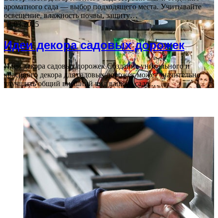
ароматного сада — выбор подходящего места. Учитывайте
освещение, влажность почвы, защиту…
13.03.2025
Идеи декора садовых дорожек
Идеи декора садовых дорожек Создание уникального и
красивого декора для садовых дорожек может значительно
улучшить общий внешний вид вашего сада.…
ПОПУЛЯРНЫЕ СТАТЬИ