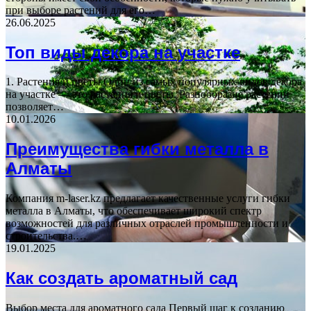
при выборе растений для его…
26.06.2025
Топ виды декора на участке
1. Растения и цветы Один из самых популярных видов декора
на участке — это растения и цветы. Разнообразие растений
позволяет…
10.01.2026
Преимущества гибки металла в
Алматы
Компания m-laser.kz предлагает качественные услуги гибки
металла в Алматы, что обеспечивает широкий спектр
возможностей для различных отраслей промышленности и
строительства.…
19.01.2025
Как создать ароматный сад
Выбор места для ароматного сада Первый шаг к созданию